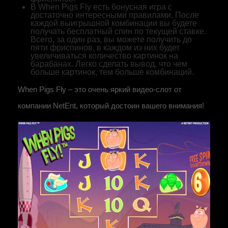
В When Pigs Fly есть бонусная игра с
достаточно интересными правилами. После
каждой выигрышной комбинации вы будете
получать бесплатный спин по текущей ставке.
Всего, за один раз, вы можете получить до
пяти фриспинов, в каждом из них будет
увеличиваться количество картинок на
барабанах. Легко сделать вывод, что чем
больше картинок, тем больше комбинаций.
When Pigs Fly – это очень яркий видео-слот от
компании NetEnt, который достоин вашего внимания!