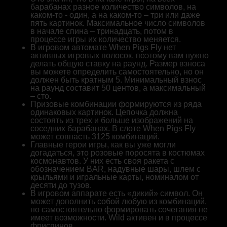
барабанах разное количество символов, на
каком-то - один, а на каком-то – три или даже
пять картинок. Максимальное число символов
в начале спина – тринадцать, потом в
процессе игры их количество меняется.
В игровом автомате When Pigs Fly нет
активных игровых полосок, поэтому вам нужно
делать общую ставку на раунд. Размер взноса
вы можете определить самостоятельно, но он
должен быть кратным 5. Минимальный взнос
на раунд составит 50 центов, а максимальный
– сто.
Призовые комбинации формируются из ряда
одинаковых картинок. Цепочка должна
состоять из трех и больше изображений на
соседних барабанах. В слоте When Pigs Fly
может совпасть 3125 комбинаций.
Главные герои игры, как вы уже могли
догадаться, это розовые поросята в костюмах
космонавтов. У них есть своя ракета с
обозначением BAR, надувные шары, шлем с
крыльями и игральные карты, номиналом от
десяти до тузов.
В игровом аппарате есть «дикий» символ. Он
может дополнить собой любую из комбинаций,
но самостоятельно формировать сочетания не
имеет возможности. Wild активен и в процессе
фриспинов.