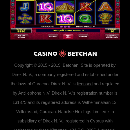
Copyright © 2015 - 2019, Betchan. Site is operated by
Direx N. V., a company registered and established under
the laws of Curacao. Direx N. V. is
licensed
and regulated
by Antillephone N.V. Direx N. V.’s registration number is
131879 and its registered address is Wilhelminalaan 13,
Willemstad, Curaçao. Nabelse Holdings Limited is a
subsidiary of Direx N. V., registered in Cyprus with